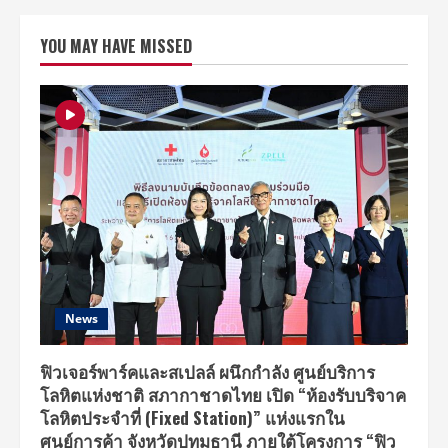
LIFE
ไทย
สมุทร
YOU MAY HAVE MISSED
เปิด
ตัว
“นนท์
ธน
นท์”
Brand
Ambassador
คน
ล่าสุด
ชวน
Gen
Y
“รัก
ตัว
เอง
รัก
สุขภาพ”
ด้วย
HEALTHIVERSE
SOLUTION
News
ฟิวเจอร์พาร์คและสเปลล์ ผนึกกำลัง ศูนย์บริการ
โลหิตแห่งชาติ สภากาชาดไทย เปิด “ห้องรับบริจาค
โลหิตประจำที่ (Fixed Station)” แห่งแรกใน
ศูนย์การค้า จังหวัดปทุมธานี ภายใต้โครงการ “ฟิว