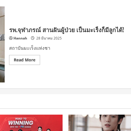
รพ.จุฬาภรณ์ สานฝันผู้ป่วย เป็นมะเร็งก็มีลูกได้!
Hannah
28 มีนาคม 2025
สถาบันมะเร็งแห่งชา
Read
Read More
more
about
รพ.จุฬา
ภรณ์
สาน
ฝัน
ผู้
ป่วย
เป็น
มะเร็ง
ก็
มี
ลูก
ได้!