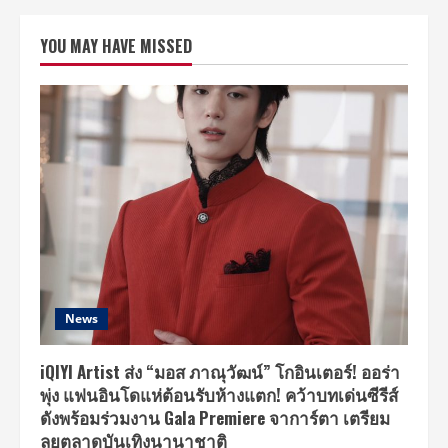
เปิด
ตัว
New
YOU MAY HAVE MISSED
Honda
GROM
มิ
นิ
ไบค์
ดีไซน์
ใหม่
เครื่องยนต์
ใหม่
พร้อม
ความ
เร้าใจ
ใน
การ
ขับขี่
ครั้ง
แรก
ของ
มอเตอร์ไซค์
ที่
News
D.I.Y.
ได้
ด้วย
ตัว
iQIYI Artist ส่ง “มอส ภาณุวัฒน์” โกอินเตอร์! ออร่า
เอง
พุ่ง แฟนอินโดแห่ต้อนรับห้างแตก! คว้าบทเด่นซีรีส์
แบบ
ไร้
ดังพร้อมร่วมงาน Gala Premiere จาการ์ตา เตรียม
ขีด
จำกัด
ลุยตลาดบันเทิงนานาชาติ