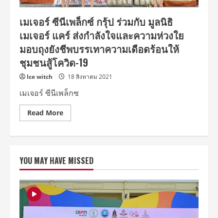
น้อง
ๆ
เมเจอร์ ซีนีเพล็กซ์ กรุ้ป ร่วมกับ มูลนิธิ
ผ่าน
กิจกรรม
เมเจอร์ แคร์ ส่งกำลังใจและความห่วงใย
“เปิด
โลก
มอบถุงยังชีพบรรเทาความเดือดร้อนให้
กว้าง
สร้าง
ชุมชนสู้โควิด-19
รอย
ยิ้ม”
พา
Ice witch
18 สิงหาคม 2021
น้อง
ด้อย
เมเจอร์ ซีนีเพล็กซ
โอกาส
และ
พิการ
Read
Read More
ดู
more
หนัง
about
สร้าง
เมเจอร์
แรง
ซี
บันดาล
นี
ใจ
เพล็
YOU MAY HAVE MISSED
กซ์
กรุ้
ป
ร่วม
กับ
มูลนิธิ
เมเจอร์
แคร์
ส่ง