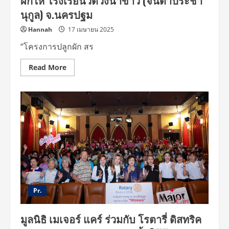
ผักให้ โรงเรียนวัดวังน้ำขาว (จินดาประชา
โรงเรียน
นุกูล) จ.นครปฐม
ราช
ประชา
นุ
Hannah
17 เมษายน 2025
เคราะห์
58
“โครงการปลูกผัก สร
จ.นนทบุรี
เพื่อ
เปิด
Read
Read More
โลก
more
แห่ง
about
จินตนาการ
มูลนิธิ
ผ่าน
เมเจอร์
การ
แคร์
ชม
จับ
ภาพยนตร์
มือ
เมล็ด
พันธุ์
ตรา
ศร
แดง
บ่ม
เพาะ
เมล็ด
พันธุ์
เยาวชน
Pr.
สอน
ปลูก
ผัก
มูลนิธิ เมเจอร์ แคร์ ร่วมกับ โรตารี่ ดิสทริค
ปลอด
สาร