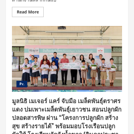
Read
Read More
more
about
สำนักงาน
สลาก
กิน
แบ่ง
รัฐบาล
ร่วม
กับ
มูลนิธิ
เมเจอร์
แคร์
สร้าง
ความ
รู้
คู่
ความ
Pr.
สุข
ส่ง
มอบ
มูลนิธิ เมเจอร์ แคร์ จับมือ เมล็ดพันธุ์ตราศร
“ห้อง
หนัง
แดง บ่มเพาะเมล็ดพันธุ์เยาวชน สอนปลูกผัก
เพื่อ
การ
ปลอดสารพิษ ผ่าน “โครงการปลูกผัก สร้าง
เรียน
รู้”
สุข สร้างรายได้” พร้อมมอบโรงเรือนปลูก
ให้
น้อง
ๆ