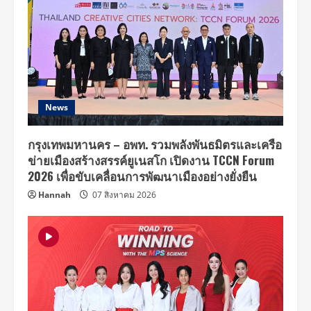
กำลัง
ใจ
และ
ความ
ห่วงใย
มอบ
ถุง
ยังชีพ
บรรเทา
ความ
เดือด
News
ร้อน
ให้
ชุมชน
สู้
กรุงเทพมหานคร – อพท. รวมพลังพันธมิตรและเครือ
โค
ข่ายเมืองสร้างสรรค์ยูเนสโก เปิดงาน TCCN Forum
วิด-19
2026 เพื่อขับเคลื่อนการพัฒนาเมืองอย่างยั่งยืน
Hannah
07 สิงหาคม 2026