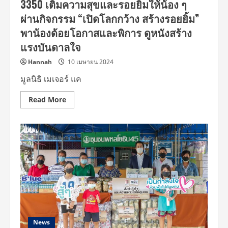
3350 เติมความสุขและรอยยิ้มให้น้อง ๆ
พิษ
ผ่าน
ผ่านกิจกรรม “เปิดโลกกว้าง สร้างรอยยิ้ม”
“โครงการ
ปลูก
พาน้องด้อยโอกาสและพิการ ดูหนังสร้าง
ผัก
สร้าง
แรงบันดาลใจ
สุข
สร้าง
ราย
Hannah
10 เมษายน 2024
ได้”
พร้อม
มูลนิธิ เมเจอร์ แค
มอบ
โรง
เรือน
Read
Read More
ปลูก
more
ผัก
about
ให้
มูลนิธิ
โรงเรียน
เมเจอร์
วัด
แคร์
วัง
ร่วม
น้ำขาว
กับ
(จินดา
โรตารี่
ประชา
ดิส
นุ
ทริค
กูล)
3350
จ.นครปฐม
เติม
ความ
สุข
และ
รอย
ยิ้ม
News
ให้