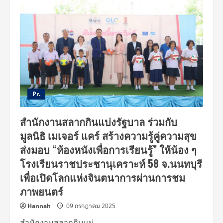
เมเจอร์
แคร์
ส่ง
มอบ
“ห้อง
หนัง
เพื่อ
การ
เรียน
รู้”
ห้อง
ที่
77
พร้อม
Pr.
ชุด
อุปกรณ์
กีฬา
สำนักงานสลากกินแบ่งรัฐบาล ร่วมกับ
ให้
กับ
มูลนิธิ เมเจอร์ แคร์ สร้างความรู้คู่ความสุข
โรงเรียน
ราช
ส่งมอบ “ห้องหนังเพื่อการเรียนรู้” ให้น้อง ๆ
ประชา
นุ
โรงเรียนราชประชานุเคราะห์ 58 จ.นนทบุรี
เคราะห์
32
เพื่อเปิดโลกแห่งจินตนาการผ่านการชม
จ.อุบลราชธานี
ภาพยนตร์
Hannah
09 กรกฎาคม 2025
สำนักงานสลากกินแบ่