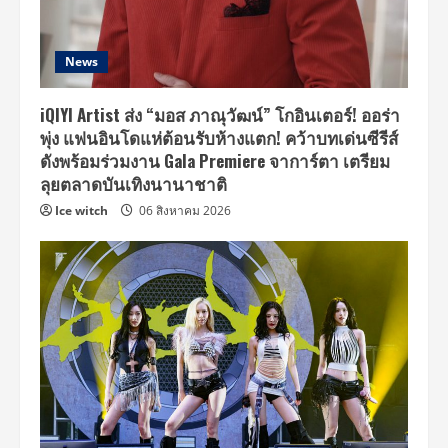
News
iQIYI Artist ส่ง “มอส ภาณุวัฒน์” โกอินเตอร์! ออร่า
พุ่ง แฟนอินโดแห่ต้อนรับห้างแตก! คว้าบทเด่นซีรีส์
ดังพร้อมร่วมงาน Gala Premiere จาการ์ตา เตรียม
ลุยตลาดบันเทิงนานาชาติ
Ice witch
06 สิงหาคม 2026