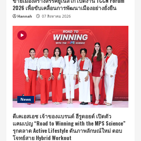
ข่ายเมืองสร้างสรรค์ยูเนสโก เปิดงาน TCCN Forum
ถึง
แขก
2026 เพื่อขับเคลื่อนการพัฒนาเมืองอย่างยั่งยืน
รับ
เชิญ
Hannah
07 สิงหาคม 2026
ปริศนา
News
ดีเคเอสเอช เจ้าของแบรนด์ ฮีรูดอยด์ เปิดตัว
แคมเปญ “Road to Winning with the MPS Science”
รุกตลาด Active Lifestyle ดันภาพลักษณ์ใหม่ ตอบ
โจทย์สาย Hybrid Workout