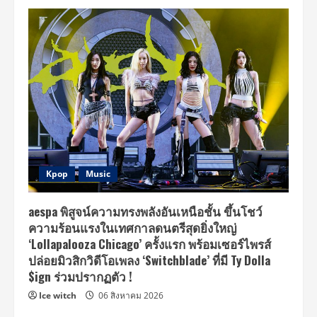
Kpop
Music
aespa พิสูจน์ความทรงพลังอันเหนือชั้น ขึ้นโชว์
ความร้อนแรงในเทศกาลดนตรีสุดยิ่งใหญ่
‘Lollapalooza Chicago’ ครั้งแรก พร้อมเซอร์ไพรส์
ปล่อยมิวสิกวิดีโอเพลง ‘Switchblade’ ที่มี Ty Dolla
$ign ร่วมปรากฏตัว !
Ice witch
06 สิงหาคม 2026