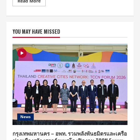
Read
Read More
more
about
มิว
ศุภ
ศิษฏ์
เปิด
YOU MAY HAVE MISSED
เผย
ราย
ชื่อ
แขก
รับ
เชิญ
ร่วม
งาน
MEW
Once
Upon
a
Time
B
DAY
LIVE
CONCERT
แต่
งาน
นี้
News
มี
เรื่อง
ให้
ต้อง
กรุงเทพมหานคร – อพท. รวมพลังพันธมิตรและเครือ
ลุ้น