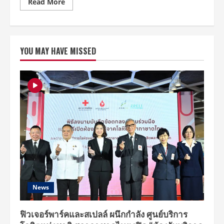
Read
Read More
more
about
ฟิน
แบบ
ตะโกน!!
“ฟอส-
YOU MAY HAVE MISSED
บุ๊ค,
เพิร์ธ-
แซนต้า,
จู
เนียร์-
มาร์ค”
เสิร์ฟ
ปาร์ตี้
สุด
พิเศษ
โชว์
สุด
Perfect
ทัช
ใจ
ทุก
โมเมนต์
ทั้ง
2
วัน
News
ใน
งาน
“Perfect
10
ฟิวเจอร์พาร์คและสเปลล์ ผนึกกำลัง ศูนย์บริการ
Liners