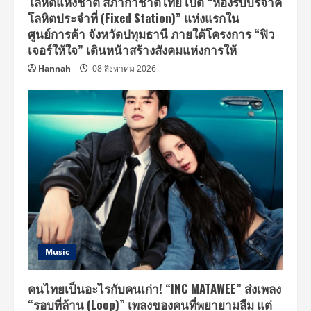
โลหิตแห่งชาติ สภากาชาดไทย เปิด “ห้องรับบริจาค
BYE
NIOR
โลหิตประจำที่ (Fixed Station)” แห่งแรกใน
FAN
PARTY”
ศูนย์การค้า จังหวัดปทุมธานี ภายใต้โครงการ “ฟิว
และ
เจอร์ให้ใจ” เดินหน้าสร้างสังคมแห่งการให้
“Perfect
10
Hannah
08 สิงหาคม 2026
Liners
BYE
NIOR
AFTER
PARTY”
Music
คนไทยเป็นอะไรกับคนเก่า! “INC MATAWEE” ส่งเพลง
“รอบที่ล้าน (Loop)” เพลงของคนที่พยายามลืม แต่