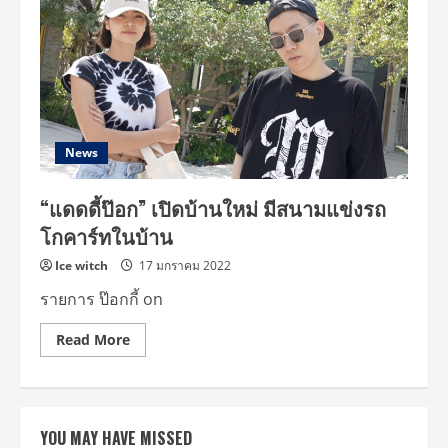
News
“แดดดี้ป๊อก” เปิดบ้านใหม่ มีสนามแข่งรถ
โกคาร์ทในบ้าน
Ice witch
17 มกราคม 2022
รายการ ป๊อกกี้ on
Read
Read More
more
about
“แดด
ดี้
ป๊อก”
เปิด
YOU MAY HAVE MISSED
บ้าน