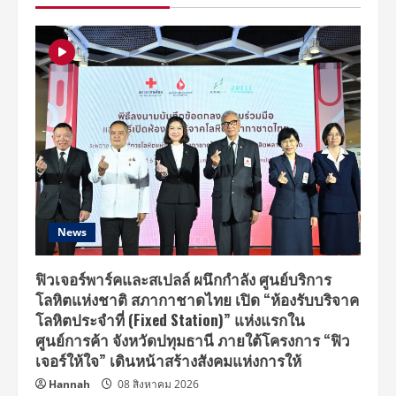
ใหม่
มี
สนาม
แข่ง
รถ
โก
คาร์ท
ใน
บ้าน
News
ฟิวเจอร์พาร์คและสเปลล์ ผนึกกำลัง ศูนย์บริการ
โลหิตแห่งชาติ สภากาชาดไทย เปิด “ห้องรับบริจาค
โลหิตประจำที่ (Fixed Station)” แห่งแรกใน
ศูนย์การค้า จังหวัดปทุมธานี ภายใต้โครงการ “ฟิว
เจอร์ให้ใจ” เดินหน้าสร้างสังคมแห่งการให้
Hannah
08 สิงหาคม 2026