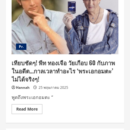
ครบ
รอบ
วัน
เกิด
ใกล้
60
ปี
แต่
“สุขภาพ
ยัง
ดี
ปึ่ง
Pr.
ปั๋ง
ไม่มี
ตก”จน
เทียบชัดๆ! พีท ทองเจือ วัยเกือบ 60 กับภาพ
ชาว
เน็ต
ในอดีต…กาลเวลาทำอะไร ‘พระเอกอมตะ’
โฟกัส
ผิด
ไม่ได้จริงๆ!
จุด!
ทำ
โซ
Hannah
25 พฤษภาคม 2025
เชีย
ลลุก
พูดถึงพระเอกอมตะ “
แฟนๆ
แห่
แซว
Read
Read More
more
about
เทียบ
ชัดๆ!
พีท