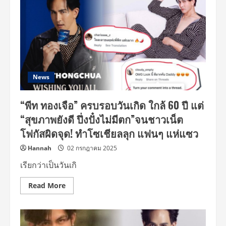
News
“พีท ทองเจือ” ครบรอบวันเกิด ใกล้ 60 ปี แต่
“สุขภาพยังดี ปึ่งปั๋งไม่มีตก”จนชาวเน็ต
โฟกัสผิดจุด! ทำโซเชียลลุก แฟนๆ แห่แซว
Hannah
02 กรกฎาคม 2025
เรียกว่าเป็นวันเกิ
Read
Read More
more
about
“พีท
ทอง
เจือ”