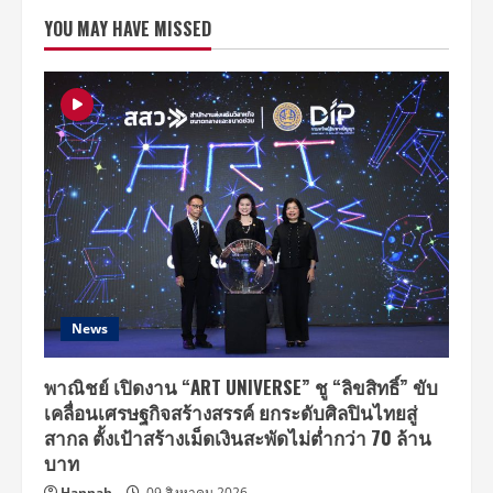
ทอง
YOU MAY HAVE MISSED
เจือ
วัย
เกือบ
60
กับ
ภาพ
ใน
อดีต…
กาล
เวลา
ทำ
อะไร
‘พระเอก
อมตะ’
ไม่
ได้
จริงๆ!
News
พาณิชย์ เปิดงาน “ART UNIVERSE” ชู “ลิขสิทธิ์” ขับ
เคลื่อนเศรษฐกิจสร้างสรรค์ ยกระดับศิลปินไทยสู่
สากล ตั้งเป้าสร้างเม็ดเงินสะพัดไม่ต่ำกว่า 70 ล้าน
บาท
Hannah
09 สิงหาคม 2026