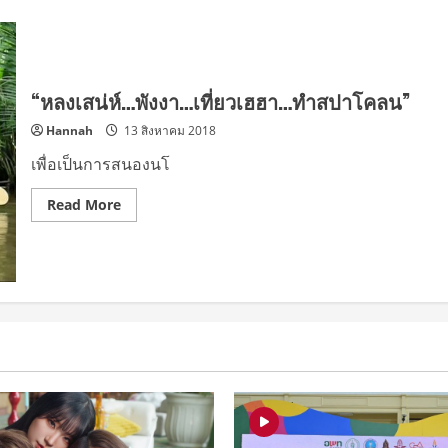
“หลงเสน่ห์…พังงา…เที่ยวเฮฮา…ทำสปาโคลน”
Hannah
13 สิงหาคม 2018
เพื่อเป็นการสนองนโ
Read
Read More
more
about
“หลง
เสน่ห์…
พังงา…
เที่ยว
เฮฮา…
ทำ
ส
ปา
โคลน”