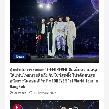
News
คุ้มค่าสมการรอคอย! F✦FOREVER จัดเต็มความสนุก
ให้แฟนไทยหายคิดถึง กับโชว์สุดซึ้ง โปรดักชันสุด
อลังการในคอนเสิร์ต F✦FOREVER 1st World Tour in
Bangkok
Ice witch
10 สิงหาคม 2026