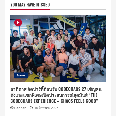
24
YOU MAY HAVE MISSED
ชวน
พิสูจน์
ความ
เฮี๊ยน
“ฝรั่ง
เซ่น
ผี”
หนัง
สยอง
ขวัญ
สร้าง
จาก
เรื่อง
จริง
สุด
หลอน
ห้าม
พลาด
29
ตุลาคม
News
นี้
อาดิดาส จัดปาร์ตี้ต้อนรับ CODECHAOS 27 เชิญคน
ดังและแขกพิเศษเปิดประสบการณ์สุดมันส์ “THE
CODECHAOS EXPERIENCE – CHAOS FEELS GOOD”
Hannah
10 สิงหาคม 2026