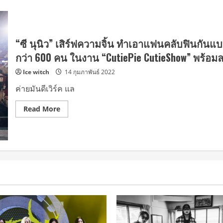
“ซี นุนิว” เสิร์ฟความจิ้น ทำเอาแฟนคลับฟินกันแบ
กว่า 600 คน ในงาน “CutiePie CutieShow” พร้อมลง
Ice witch
14 กุมภาพันธ์ 2022
ค่ายมันดีเวิร์ค แล
Read
Read More
more
about
“ซี
นุ
นิว”
เสิร์ฟ
ความ
จิ้น
ทำเอา
แฟน
คลับ
ฟิ
นกัน
แบบ
ต่อ
เนื่อง