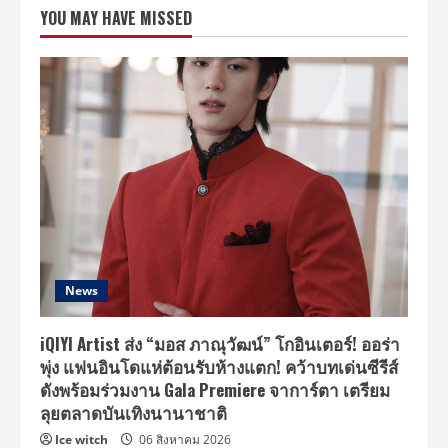
คัม
YOU MAY HAVE MISSED
แบค!
ส่ง
ซิงเกิล
ใหม่
“ปล่อย
ให้
เธอ
ไป
(Dissolve)“
บันทึก
ของ
คน
ที่
ทำ
ทุก
อย่าง
สุด
ความ
สามารถ
แล้ว
News
iQIYI Artist ส่ง “มอส ภาณุวัฒน์” โกอินเตอร์! ออร่า
พุ่ง แฟนอินโดแห่ต้อนรับห้างแตก! คว้าบทเด่นซีรีส์
ดังพร้อมร่วมงาน Gala Premiere จาการ์ตา เตรียม
ลุยตลาดบันเทิงนานาชาติ
Ice witch
06 สิงหาคม 2026