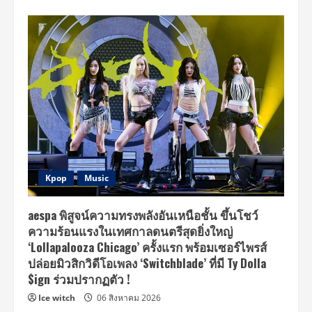
Kpop
Music
aespa พิสูจน์ความทรงพลังอันเหนือชั้น ขึ้นโชว์
ความร้อนแรงในเทศกาลดนตรีสุดยิ่งใหญ่
‘Lollapalooza Chicago’ ครั้งแรก พร้อมเซอร์ไพรส์
ปล่อยมิวสิกวิดีโอเพลง ‘Switchblade’ ที่มี Ty Dolla
$ign ร่วมปรากฏตัว !
Ice witch
06 สิงหาคม 2026