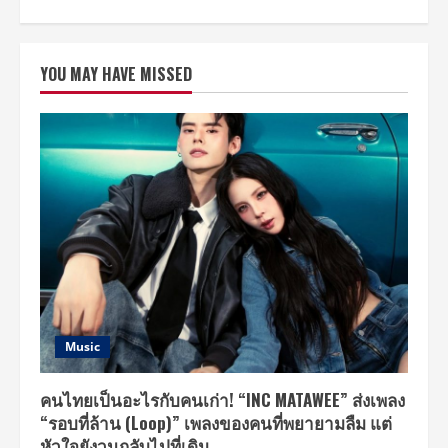
about
วัฒนธรรม
จังหวัด
ชลบุรี
จัด
YOU MAY HAVE MISSED
งาน
แถลง
ข่าว
โครงการ
พัฒนา
และ
ปรับปรุง
แหล่ง
ท่อง
เที่ยว
เชิง
วัฒนธรรม
ชุมชน
บาง
เสร่
เน้น
สร้าง
ราย
ได้
ให้
Music
ชุมชน
พร้อม
พัฒนา
สู่
คนไทยเป็นอะไรกับคนเก่า! “INC MATAWEE” ส่งเพลง
แหล่ง
“รอบที่ล้าน (Loop)” เพลงของคนที่พยายามลืม แต่
ท่อง
เที่ยว
หัวใจยังวนกลับไปที่เดิม