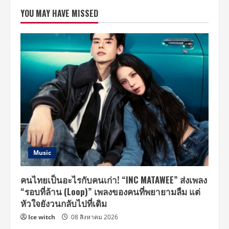
นพ
YOU MAY HAVE MISSED
รี
เซนเตอร์
“เจ
แฮร์
เซ
รั่ม”
ฉลอง
ความ
สำเร็จ
พร้อม
เปิด
ตัว
ผลิตภัณฑ์
ใหม่
ล่าสุด
Music
คนไทยเป็นอะไรกับคนเก่า! “INC MATAWEE” ส่งเพลง
“รอบที่ล้าน (Loop)” เพลงของคนที่พยายามลืม แต่
หัวใจยังวนกลับไปที่เดิม
Ice witch
08 สิงหาคม 2026