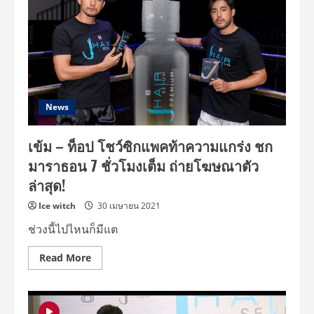
News
เข้ม – ท็อป โชว์ซิกแพคท้าความแกร่ง ชก
มาราธอน 7 ชั่วโมงเต็ม ถ่ายโฆษณาตัว
ล่าสุด!
Ice witch
30 เมษายน 2021
ช่วงนี้ไปไหนก็มีแต
Read
Read More
more
about
เข้ม
–
ท็อป