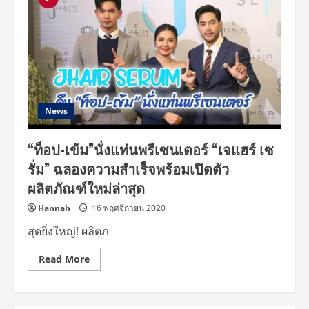
โชว์
ซิก
แพค
ท้า
ความ
แกร่ง
ชก
มาราธอน
7
ชั่วโมง
เต็ม
ถ่าย
News
โฆษณา
ตัว
ล่าสุด!
“ท็อป-เข้ม”นั่งแท่นพรีเซนเตอร์ “เจแฮร์ เซ
รั่ม” ฉลองความสำเร็จพร้อมเปิดตัว
ผลิตภัณฑ์ใหม่ล่าสุด
Hannah
16 พฤศจิกายน 2020
สุดยิ่งใหญ่! ผลิตภ
Read
Read More
more
about
“ท็อป-
เข้ม”นั่ง
แท่