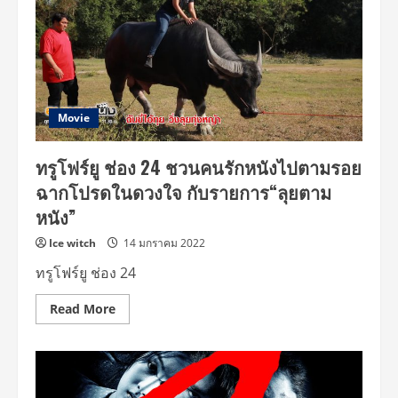
แอน”
ผล
งาน
แจ้ง
เกิด
ของ
“c”
ที่
ทรูโฟร์
ยู
Movie
ช่อง
24
ทรูโฟร์ยู ช่อง 24 ชวนคนรักหนังไปตามรอย
ฉากโปรดในดวงใจ กับรายการ“ลุยตาม
หนัง”
Ice witch
14 มกราคม 2022
ทรูโฟร์ยู ช่อง 24
Read
Read More
more
about
ทรูโฟร์
ยู
ช่อง
24
ชวน