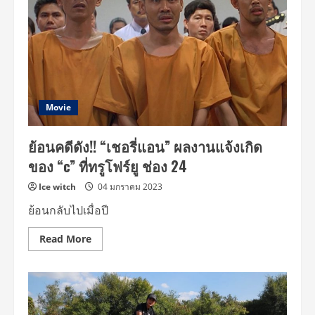
Movie
ย้อนคดีดัง!! “เชอรี่แอน” ผลงานแจ้งเกิด
ของ “c” ที่ทรูโฟร์ยู ช่อง 24
Ice witch
04 มกราคม 2023
ย้อนกลับไปเมื่อปี
Read
Read More
more
about
ย้อน
คดี
ดัง!!
“เชอ
รี่