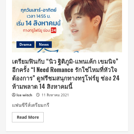
ประสาท
ภาพยนตร์“หลุด
สี่
หลุด”
ทาง
ทรูโฟร์
ยู
ช่อง
24
Drama
News
เตรียมฟินกับ “นิว ฐิติภูมิ-แพนเค้ก เขมนิจ”
อีกครั้ง “I Need Romance รักใช่ไหมที่หัวใจ
ต้องการ” ดูฟรีชมสนุกทางทรูโฟร์ยู ช่อง 24
ห้ามพลาด 14 สิงหาคมนี้
Ice witch
11 สิงหาคม 2021
แฟนซีรีส์เตรียมกรี
Read
Read More
more
about
เต
รี