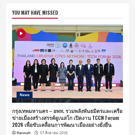
ยม
ฟิ
YOU MAY HAVE MISSED
นกับ
“นิว
ฐิติ
ภูมิ-
แพน
เค้ก
เขม
นิจ”
อีก
ครั้ง
“I
Need
Romance
รัก
ใช่
ไหม
ที่
หัวใจ
ต้องการ”
ดู
News
ฟรี
ชม
สนุก
ทาง
กรุงเทพมหานคร – อพท. รวมพลังพันธมิตรและเครือ
ทรูโฟร์
ข่ายเมืองสร้างสรรค์ยูเนสโก เปิดงาน TCCN Forum
ยู
ช่อง
2026 เพื่อขับเคลื่อนการพัฒนาเมืองอย่างยั่งยืน
24
ห้าม
Hannah
07 สิงหาคม 2026
พลาด