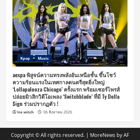
Kpop
Music
aespa พิสูจน์ความทรงพลังอันเหนือชั้น ขึ้นโชว์
ความร้อนแรงในเทศกาลดนตรีสุดยิ่งใหญ่
‘Lollapalooza Chicago’ ครั้งแรก พร้อมเซอร์ไพรส์
ปล่อยมิวสิกวิดีโอเพลง ‘Switchblade’ ที่มี Ty Dolla
$ign ร่วมปรากฏตัว !
Ice witch
06 สิงหาคม 2026
Copyright © All rights reserved.
|
MoreNews
by AF