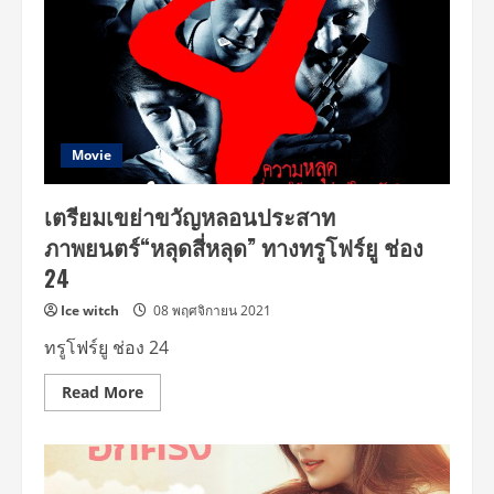
คน
รัก
หนัง
ไป
ตาม
รอย
ฉาก
โปรด
ใน
ดวงใจ
Movie
กับ
รายการ“ลุย
ตาม
เตรียมเขย่าขวัญหลอนประสาท
หนัง”
ภาพยนตร์“หลุดสี่หลุด” ทางทรูโฟร์ยู ช่อง
24
Ice witch
08 พฤศจิกายน 2021
ทรูโฟร์ยู ช่อง 24
Read
Read More
more
about
เตรียม
เขย่า
ขวัญ
หลอน