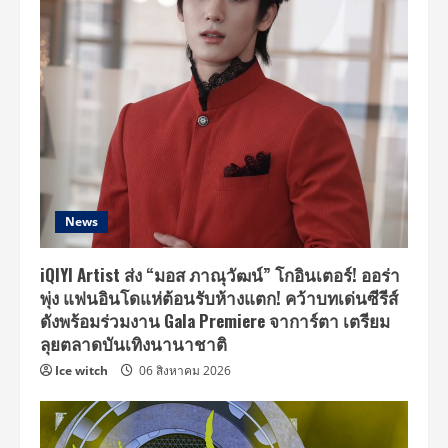
News
iQIYI Artist ส่ง “มอส ภาณุวัฒน์” โกอินเตอร์! ออร่า
พุ่ง แฟนอินโดแห่ต้อนรับห้างแตก! คว้าบทเด่นซีรีส์
ดังพร้อมร่วมงาน Gala Premiere จาการ์ตา เตรียม
ลุยตลาดบันเทิงนานาชาติ
Ice witch
06 สิงหาคม 2026