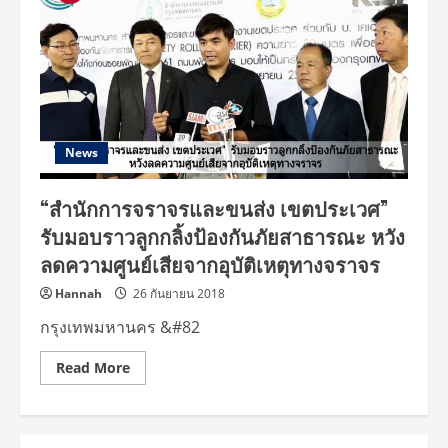
News
“สำนักการจราจรและขนส่ง เขตประเวศ”
รับมอบราวลูกกลิ้งป้องกันภัยสาธารณะ หวัง
ลดความศูนย์เสียจากอุบัติเหตุทางจราจร
Hannah
26 กันยายน 2018
กรุงเทพมหานคร &#82
Read
Read More
more
about
“สำนัก
การ
จราจร