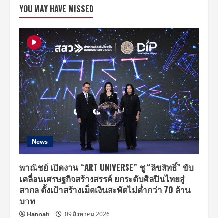
และ
YOU MAY HAVE MISSED
ขนส่ง
เขต
ประเวศ”
รับ
มอบ
ราว
ลูก
กลิ้ง
ป้องกัน
ภัย
สาธารณะ
หวัง
ลด
ความ
ศูนย์
เสีย
จาก
อุบัติเหตุ
ทาง
จราจร
News
พาณิชย์ เปิดงาน “ART UNIVERSE” ชู “ลิขสิทธิ์” ขับ
เคลื่อนเศรษฐกิจสร้างสรรค์ ยกระดับศิลปินไทยสู่
สากล ตั้งเป้าสร้างเม็ดเงินสะพัดไม่ต่ำกว่า 70 ล้าน
บาท
Hannah
09 สิงหาคม 2026