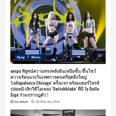
Kpop
Music
aespa พิสูจน์ความทรงพลังอันเหนือชั้น ขึ้นโชว์
ความร้อนแรงในเทศกาลดนตรีสุดยิ่งใหญ่
‘Lollapalooza Chicago’ ครั้งแรก พร้อมเซอร์ไพรส์
ปล่อยมิวสิกวิดีโอเพลง ‘Switchblade’ ที่มี Ty Dolla
$ign ร่วมปรากฏตัว !
Ice witch
06 สิงหาคม 2026