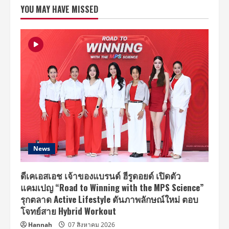
อินเตอร์!!
YOU MAY HAVE MISSED
ก้าว
ใหม่
ที่
โต
ขึ้น
บิน
ลัด
ฟ้า
จัด
Fan
Meet
เอาใจ
แฟน
ไทย
ปิด
ท้าย…
เรียก
น้ำตา
จาก
แฟน
News
สุด
ประทับ
ใจ
ดีเคเอสเอช เจ้าของแบรนด์ ฮีรูดอยด์ เปิดตัว
แคมเปญ “Road to Winning with the MPS Science”
รุกตลาด Active Lifestyle ดันภาพลักษณ์ใหม่ ตอบ
โจทย์สาย Hybrid Workout
Hannah
07 สิงหาคม 2026