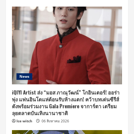
News
iQIYI Artist ส่ง “มอส ภาณุวัฒน์” โกอินเตอร์! ออร่า
พุ่ง แฟนอินโดแห่ต้อนรับห้างแตก! คว้าบทเด่นซีรีส์
ดังพร้อมร่วมงาน Gala Premiere จาการ์ตา เตรียม
ลุยตลาดบันเทิงนานาชาติ
Ice witch
06 สิงหาคม 2026