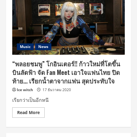
Music
News
“พลอยชมพู” โกอินเตอร์!! ก้าวใหม่ที่โตขึ้น
บินลัดฟ้า จัด Fan Meet เอาใจแฟนไทย ปิด
ท้าย… เรียกน้ำตาจากแฟน สุดประทับใจ
Ice witch
17 ธันวาคม 2020
เรียกว่าเป็นอีกหนึ
Read
Read More
more
about
“พลอย
ชมพู”
โก