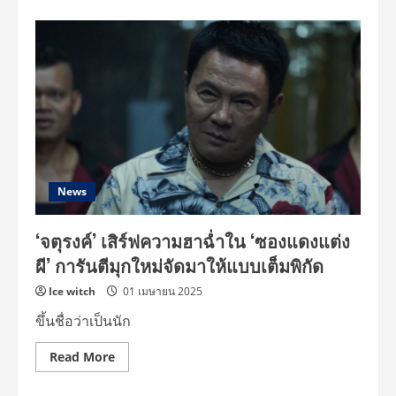
about
CRT
BRAND
X
ME
SKIN
จัด
งาน
AFFILIATE
OPEN
FACTORY
DAY
ยก
ระดับ
จาก
“คน
News
ขาย
สินค้า”สู่
“พาร์
‘จตุรงค์’ เสิร์ฟความฮาฉ่ำใน ‘ซองแดงแต่ง
ท
เนอ
ผี’ การันตีมุกใหม่จัดมาให้แบบเต็มพิกัด
ร์
แบรนด์” พร้อม
เปิด
Ice witch
01 เมษายน 2025
ตัว
3
ขึ้นชื่อว่าเป็นนัก
ผลิตภัณฑ์
ใหม่
และ
Read
Read More
3
more
พรี
about
เซนเตอร์
‘จตุรงค์’