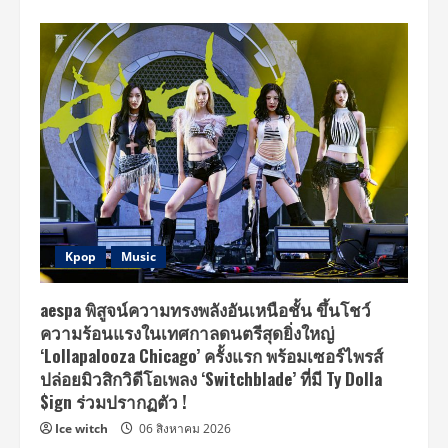
Kpop
Music
aespa พิสูจน์ความทรงพลังอันเหนือชั้น ขึ้นโชว์
ความร้อนแรงในเทศกาลดนตรีสุดยิ่งใหญ่
‘Lollapalooza Chicago’ ครั้งแรก พร้อมเซอร์ไพรส์
ปล่อยมิวสิกวิดีโอเพลง ‘Switchblade’ ที่มี Ty Dolla
$ign ร่วมปรากฏตัว !
Ice witch
06 สิงหาคม 2026