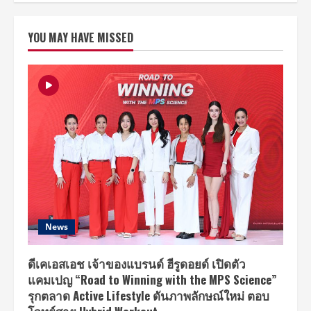
CRT
เสิร์ฟ
BRAND
ความ
อย่าง
ฮา
เป็น
YOU MAY HAVE MISSED
ฉ่ำ
ทางการ
ใน
‘ซอง
แดง
แต่ง
ผี’
กา
รัน
ตี
มุก
ใหม่
จัด
มา
ให้
แบบ
เต็ม
พิกัด
News
ดีเคเอสเอช เจ้าของแบรนด์ ฮีรูดอยด์ เปิดตัว
แคมเปญ “Road to Winning with the MPS Science”
รุกตลาด Active Lifestyle ดันภาพลักษณ์ใหม่ ตอบ