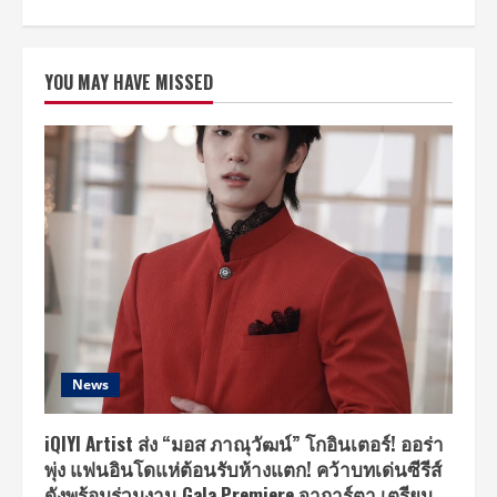
about
จาก
เรียลลิตี้
The
Hidden
YOU MAY HAVE MISSED
Character
THC
สู่
การ
เปิด
ตัว
ซี
รีส์
คุณภาพ
“Dead
Friend
Forever
–
DFF”
ส่ง
ตรง
จาก
ค่าย
บี
ออน
News
คลา
วด์
คว้า
ผู้
iQIYI Artist ส่ง “มอส ภาณุวัฒน์” โกอินเตอร์! ออร่า
กำกับ
พุ่ง แฟนอินโดแห่ต้อนรับห้างแตก! คว้าบทเด่นซีรีส์
มือ
รางวัล
ดังพร้อมร่วมงาน Gala Premiere จาการ์ตา เตรียม