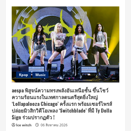
Kpop
Music
aespa พิสูจน์ความทรงพลังอันเหนือชั้น ขึ้นโชว์
ความร้อนแรงในเทศกาลดนตรีสุดยิ่งใหญ่
‘Lollapalooza Chicago’ ครั้งแรก พร้อมเซอร์ไพรส์
ปล่อยมิวสิกวิดีโอเพลง ‘Switchblade’ ที่มี Ty Dolla
$ign ร่วมปรากฏตัว !
Ice witch
06 สิงหาคม 2026