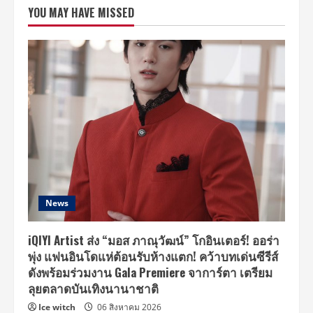
FEATHER
YOU MAY HAVE MISSED
COLLECTION
เสิร์ฟ
เมคอัพ
เท
รนด์
ใหม่
เบาบาง
ติด
ทน
นาน
แค่
ทัช
ก็
มั่นใจ
ได้
ทั้ง
วัน
News
iQIYI Artist ส่ง “มอส ภาณุวัฒน์” โกอินเตอร์! ออร่า
พุ่ง แฟนอินโดแห่ต้อนรับห้างแตก! คว้าบทเด่นซีรีส์
ดังพร้อมร่วมงาน Gala Premiere จาการ์ตา เตรียม
ลุยตลาดบันเทิงนานาชาติ
Ice witch
06 สิงหาคม 2026