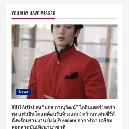
VENTURES
ผนึก
HUAWEI
YOU MAY HAVE MISSED
CLOUD
Thailand
และ
SUNMI
Thailand
พัฒนา
NextGen
FinTech
สร้าง
HAPPY
PAY
นวัตกรรม
ทางการ
เงิน
แนว
ใหม่
News
iQIYI Artist ส่ง “มอส ภาณุวัฒน์” โกอินเตอร์! ออร่า
พุ่ง แฟนอินโดแห่ต้อนรับห้างแตก! คว้าบทเด่นซีรีส์
ดังพร้อมร่วมงาน Gala Premiere จาการ์ตา เตรียม
ลุยตลาดบันเทิงนานาชาติ