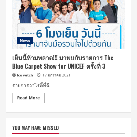
แฟน
มี
ต
ติ้ง
คู่
แฮปปี้
อยู่
กับ
เบบี๋
มา
News
5
ปี
เย็นนี้ห้ามพลาด!!! มาพบกับรายการ The
Blue Carpet Show for UNICEF ครั้งที่ 3
Ice witch
17 มกราคม 2021
รายการวาไรตี้ที่ฉี
Read
Read More
more
about
เย็น
นี้
ห้าม
พลาด!!!
YOU MAY HAVE MISSED
มา
พบ
กับ