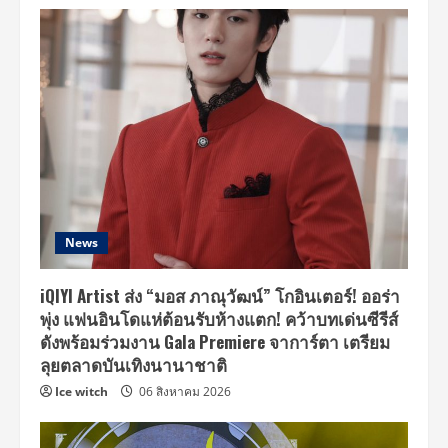
รายการ
The
Blue
Carpet
Show
for
UNICEF
ครั้ง
ที่
3
News
iQIYI Artist ส่ง “มอส ภาณุวัฒน์” โกอินเตอร์! ออร่า
พุ่ง แฟนอินโดแห่ต้อนรับห้างแตก! คว้าบทเด่นซีรีส์
ดังพร้อมร่วมงาน Gala Premiere จาการ์ตา เตรียม
ลุยตลาดบันเทิงนานาชาติ
Ice witch
06 สิงหาคม 2026