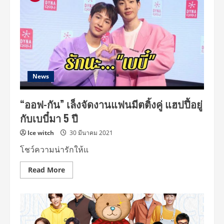
News
“ออฟ-กัน” เล็งจัดงานแฟนมีตติ้งคู่ แฮปปี้อยู่
กับเบบี๋มา 5 ปี
Ice witch
30 มีนาคม 2021
โชว์ความน่ารักให้แ
Read
Read More
more
about
“ออฟ-
กัน”
เล็ง
จัด
งาน