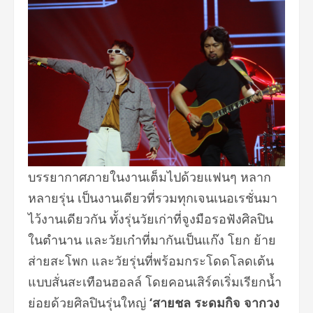
บรรยากาศภายในงานเต็มไปด้วยแฟนๆ หลาก
หลายรุ่น เป็นงานเดียวที่รวมทุ
กเจนเนอเรชั่นมา
ไว้งานเดียวกัน ทั้งรุ่นวัยเก่าที่จูงมือรอฟั
งศิลปิน
ในตำนาน และวัยเก๋าที่มากันเป็นแก๊ง โยก ย้าย
ส่ายสะโพก และวัยรุ่นที่พร้อมกระโดดโลดเต้
น
แบบสั่นสะเทือนฮอลล์ โดยคอนเสิร์ตเริ่มเรียกน้ำ
ย่
อยด้วยศิลปินรุ่นใหญ่
‘สายชล ระดมกิจ จากวง