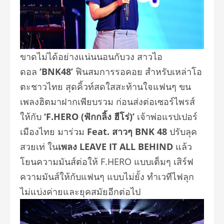
ขาดไม่ได้อย่างแน่นนอนกับวง สาวไอ
ดอล
‘BNK48’
ฟินสมการรอคอย สำหรับเหล่าโอ
ตะชาวไทย สุดคิ้วท์สดใสสะท้านใจแฟนๆ ขน
เพลงฮิตมาฝากเพียบรวม ก่อนส่งต่อเซอร์ไพรส์
ให้กับ
‘F.HERO (ฟักกลิ้ง ฮีโร่)’
เจ้าพ่อแรปเปอร์
เมื
องไทย มาร่วม
Feat. สาวๆ BNK 48
ปรับลุค
สวยเท่ ใน
เพลง LEAVE IT ALL BEHIND
แล้ว
โยนความมันส์ต่อให้ F.HERO แบบเต็มๆ เสิร์ฟ
ความมันส์ให้กับแฟนๆ แบบไม่ยั้ง ทำเวทีไฟลุก
ไม่แบ่งค่ายและยุคสมัยอีกต่อไป