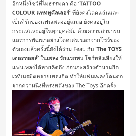
อีกหนึ่งโชว์ที่ไม่ธรรมดา คือ
‘TATTOO
COLOUR แทททูคัลเลอร์’
ที่ยังคงโลดแล่
นและ
เป็นที่รักของแฟนเพลงอยู่
เสมอ ยังคงอยู่ใน
กระแสและอยู่ในทุกยุ
คสมัย ด้วยความสามารถ
และการพัฒนาอย่
างโดดเด่น นอกจากโชว์ของ
ตัวเองแล้วครั้งนี้
ยังได้ร่วม Feat. กับ
‘The TOYS
เดอะทอยส์’
ใน
เพลง
รักแรกพบ
โชว์พลังเสียงให้
แฟนเพลงได้หายคิดถึง ก่อนจะสร้างตำนานยึด
เวทีเนรมิ
ตหลายเพลงฮิต ทำให้แฟนเพลงโดนตก
จากความนิ่งที่
ทรงพลังของ The Toys อีกครั้ง