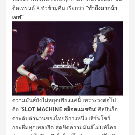
ติดเทรนด์ X ชั่วข้ามคืน เรียกว่า
“ทำถึงมากน้า
เจฟ”
ความมันส์ยังไม่หยุดเพียงแค่นี้ เพราะวงต่อไป
คือ
‘SLOT MACHINE สล็อตแมชชีน’
ศิลปินร็อ
คระดับตำนานของไทยอี
กวงหนึ่ง เสิร์ฟโชว์
กระหึ่มทุกเพลงฮิต สุดขีดความมันส์ไม่แพ้ใคร