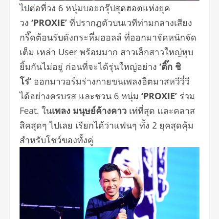
ไปต่อที่วง 6 หนุ่มบอยกรุ๊ปสุดฮอตแห่งยุค
วง
‘PROXIE’
ที่ปรากฏตัวบนเวทีท่ามกลางเสี
ยง
กรี๊ดต้อนรับดังกระหึ่มฮอลล์ ที่ออกมาจัดหนักจัด
เต็ม เหล่า User พร้อมมาก สาวเล็กสาวใหญ่หุบ
ยิ้มกันไม่อยู่
ก่อนที่จะได้รุ่นใหญ่อย่าง
‘ติ๊ก ชิ
โร่’
ออกมาวอร์มร่างกายขนเพลงฮิ
ตมาสหวีวี่วี
ได้อย่างครบรส
และชวน 6 หนุ่ม
‘PROXIE’
ร่วม
Feat. ใน
เพลง
มนุษย์ค้างคาว
เท่ที่สุด และคลาส
สิคสุดๆ ไปเลย
เรียกได้ว่าแฟนๆ ทั้ง 2 ยุคสุดคุ้ม
สำหรับโชว์ของทั้งคู่