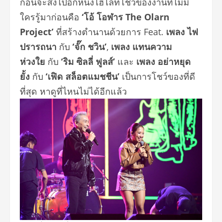
ก่อนจะส่งไปอีกหนึ่งไฮไลท์โชว์
ของงานที่ไม่มี
ใครรู้มาก่อนคือ
‘โอ้ โอฬาร The Olarn
Project’
ที่สร้างตำนานด้วยการ Feat.
เพลง ไฟ
ปรารถนา
กับ
‘จั๊ก ชวิน’
,
เพลง แทนความ
ห่วงใย
กับ
‘ริม ซิลลี่ ฟูลส์’
และ
เพลง อย่าหยุด
ยั้ง
กับ
‘เฟิด สล็อตแมชชีน’
เป็นการโชว์ของที่ดี
ที่สุด หาดูที่ไหนไม่ได้อีกแล้ว