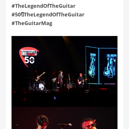
#TheLegendOfTheGuitar
#50ปีTheLegendOfTheGuitar
#TheGuitarMag