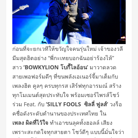
ก่อนที่จะยกเวทีให้ขวัญใจคนรุ่
นใหม่ เจ้าของวลี
มีมสุดฮิตอย่าง “พี่กะเทยบอกฉันอย่าร้องไห้”
สาว
‘BOWKYLION โบกี้ไลอ้อน’
มาวาดลวด
สายเพอฟอร์มดีๆ ที่ขนพลังเอเนอร์จี้มาเต็มกั
บ
เพลงฮิต
คูลๆ ครบทุกรส เสิร์ฟทุกอารมณ์ สร้าง
ทุกโมเมนต์สุดประทับใจ พร้อมเซอร์ไพรส์โชว์
ร่วม Feat. กับ
‘SILLY FOOLS
ซิลลี่ ฟูลส์’
วงร็อ
คชื่อดังระดั
บตำนานของประเทศไทย ใน
เพลง
ผิดที่ไว้ใจ
ทำเอาขนลุคทั้งฮอลล์ เสียง
เพราะสะกดใจทุกสายตา โชว์
ดีๆ แบบนี้มั่นใจว่า