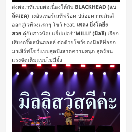
ส่งต่อเวทีแบบต่อเนื่องให้กับ
BLACKHEAD (แบ
ล็คเฮด)
วงอัลเทอร์เนทีฟร็อค ปล่อยความมันส์
ออกสู่เวทีวงแรกๆ โชว์ Feat.
เพลง ยิ่งโตยิ่ง
สวย
คู่กับสาวน้อยแร็
ปเปอร์
‘MILLI’ (มิลลิ)
เรียก
เสียงกรี๊ดสนั่นฮอลล์ ต่อด้วยโชว์ของมิลลิที่ออก
มาเสิ
ร์ฟโชว์แบบสุดปังสาดความสนุก สุดร้อน
แรงจัดเต็มแบบไม่มียั้ง