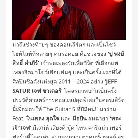
มาถึงช่วงท้ายๆ ของคอนเสิร์ตฯ และเป็นโชว์
ไฮท์ไลท์ที่หลายๆ คนรอคอย คือช่วงของ
‘ปู พงษ์
สิทธิ์ คำภีร์’
เจ้าพ่อเพลงรักเพื่อชีวิต ที่เลือกแต่
เพลงฮิตมาโชว์เพื่
อแฟนๆ และเป็นครั้งแรกที่ได้
ศิลปินชื่
อดังแห่งยุค 2011 – 2024 อย่าง
‘JEFF
SATUR เจฟ ซาเตอร์’
โคจรมาพบกันเป็นครั้ง
ประวัติ
ศาสตร์การคอลแลปสุดพิ
เศษในคอนเสิร์ต
นี้เพื่อมอบให้ The Guitar 5 ที่ปีมีหน!! มาร่วม
Feat. ใน
เพลง สุดใจ
และ
มือปืน
สมฉายา
‘พระ
เจ้าเจฟ’
มีเสน่ห์ เสียงดี มู้ด โทน คาริสม่า เพอร์
ฟอร์มที่โดดเด่น สะกดทุกสายตาคนทั้งฮอลล์ จน