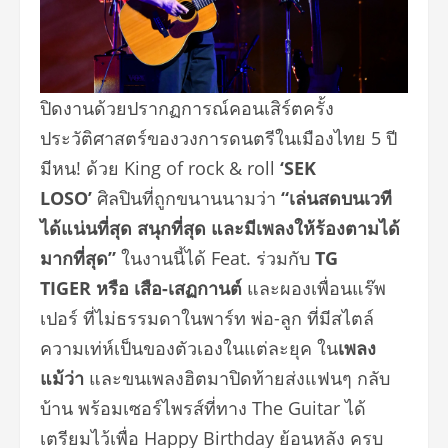
ปิดงานด้วยปรากฏการณ์คอนเสิร์
ตครั้ง
ประวัติศาสตร์
ของวงการดนตรีในเมืองไทย 5 ปี
มีหน! ด้วย King of rock & roll
‘SEK
LOSO’
ศิลปินที่ถูกขนานนามว่า
“เล่
นสดบนเวที
ได้แน่นที่สุด สนุกที่สุด และมีเพลงให้ร้องตามได้
มากที่สุ
ด”
ในงานนี้ได้ Feat. ร่วมกับ
TG
TIGER หรือ เสือ-เสฏกานต์
และผองเพื่อนแร๊
พ
เปอร์ ที่ไม่ธรรมดาในพาร์ท พ่อ-ลูก ที่มีสไตล์
ความเท่ห์เป็นของตั
วเองในแต่ละยุค ใน
เพลง
แม้ว่า
และขนเพลงฮิตมาปิดท้ายส่
งแฟนๆ กลับ
บ้าน พร้อมเซอร์ไพรส์ที่ทาง The Guitar ได้
เตรียมไว้เพื่อ Happy Birthday ย้อนหลัง ครบ