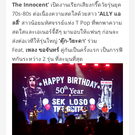
The Innocent’
เปิดงานเรียกเสียงกรี๊ดวัยรุ่
นยุค
70s-80s ต่อเนื่องความสดใสด้วยสาว
‘ALLY แอ
ลลี่’
สาวน้อยมหัศจรรย์
แห่ง T Pop ที่พกพาความ
สดใสและเอเนอร์จี้ดี
ๆ มามอบให้แฟนๆ ก่อนจะ
ส่งต่อเวทีให้รุ่นใหญ่
‘ตุ๊ก-วิยะดา’
ร่วม
Feat.
เพลง ขอจันทร์
คู่กันเป็นครั้งแรก เป็นการฟี
ทกันระหว่าง 2 รุ่น ที่ละมุนที่สุด