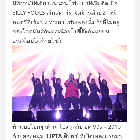
มีที่งานนี้ที่
เดียวแน่นอน ไฟบนเวทีเริ่มติดเมื่อ
SILLY FOOLS เริ่มสตาร์ท จัดจ้านด้วยซาวน์
ดนตรีที่เข้มข้
น ทำเอาแฟนเพลงนั่งเก้าอี้ไม่อยู่
กระโดดมันส์กันต่อเนื่อง ไป
จี๊จ๊ะ
กันแบบน
อนสต็อปปิดท้
ายโชว์
พักแบบโยกๆ เต้นๆ ไปสนุกกับ ยุค 90s – 2010
ด้วยสองหนุ่ม
‘LIPTA ลิปตา’
ที่เปิ
ดเพลงแรกมา