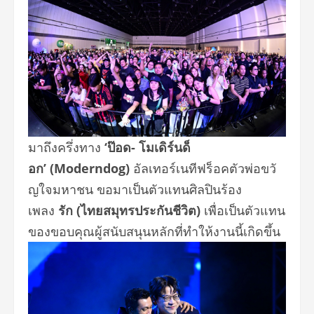
มาถึงครึ่งทาง
‘ป๊อด- โมเดิร์นด็
อก’ (Moderndog)
อั
ลเทอร์เนทีฟร็อคตัวพ่อขวั
ญใจมหาชน ขอมาเป็นตัวแทนศิลปินร้อง
เพลง
รัก (ไทยสมุทรประกันชีวิต)
เพื่อเป็นตัวแทน
ของขอบคุณผู้สนั
บสนุนหลักที่ทำให้งานนี้เกิดขึ้
น