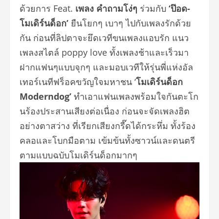
ด้วยการ Feat.
เพลง คำถามโง่ๆ
ร่วมกับ
‘ป๊อด-
โมเดิร์นด็อก’
ยืนโยกๆ เบาๆ ไปกับเพลงรักด้วย
กัน
ก่อนที่ลิปตาจะยึดเวที
ขนเพลงแอบรัก แนว
เพลงสไตล์ poppy love ทั้งเพลงช้าและเร็
วมา
ฝากแฟนๆแบบจุกๆ และมอบเวทีให้รุ่นพี่แห่งอั
ล
เทอร์เนทีฟร็อคขวัญใจมหาชน ‘
โมเดิร์นด็อก
Moderndog’
ทำเอาแฟนเพลงพร้อมใจกันตะโก
นร้
องประสานเสียงต่อเนื่อง ก่อนจะจัดเพลงฮิต
อย่างตาสว่าง ที่เรียกเสียงกรี๊ดได้กระหึ่ม ทั้งร้อง
คลอและโบกมือตาม เข้มข้นทั้งซาวน์และดนตรี
ตามแบบฉบับโมเดิร์นด็อกมากๆ